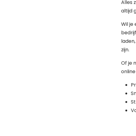
Alles 
altijd
Wil je
bedrij
laden
zijn.
Of je 
online
Pr
Sn
St
Va