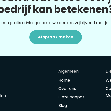
bedrijf kan betekenen
 een gratis adviesgesprek; we denken vrijblijvend met je
Afspraak maken
Algemeen
Di
Home
We
Over ons
Co
Me
oloo
Onze aanpak
Blog