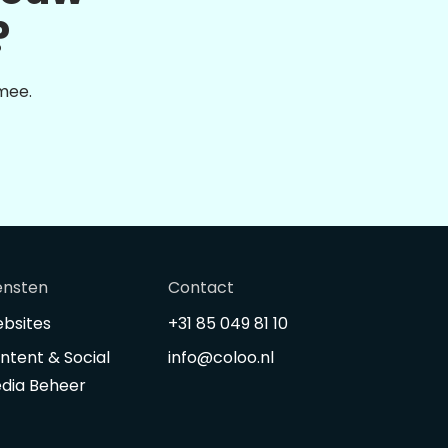
?
 mee.
ensten
Contact
bsites
+31 85 049 81 10
ntent & Social
info@coloo.nl
dia Beheer