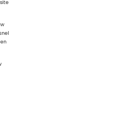
site
uw
snel
ren
w