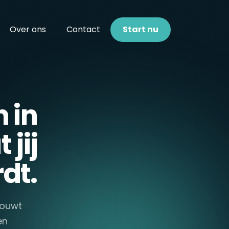
Over ons
Contact
Start nu
 in
 jij
dt.
bouwt
en