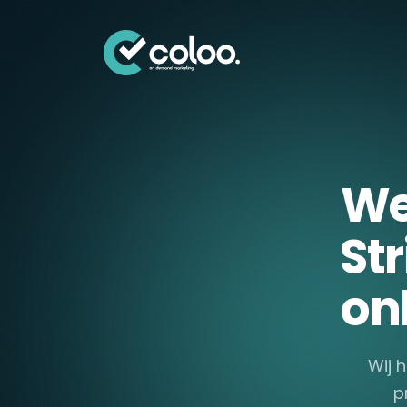
Skip naar content
We
Str
on
Wij 
p