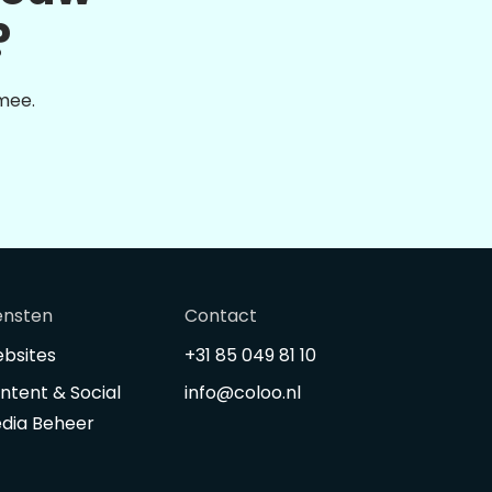
?
 mee.
ensten
Contact
bsites
+31 85 049 81 10
ntent & Social
info@coloo.nl
dia Beheer