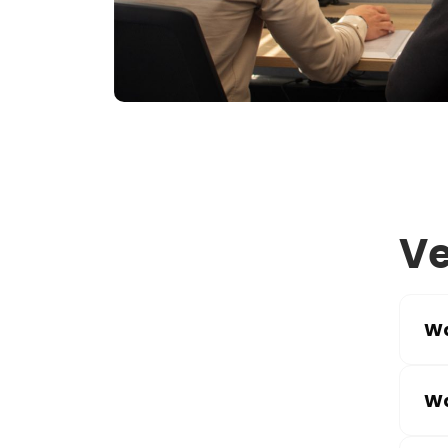
Ve
Wa
Wa