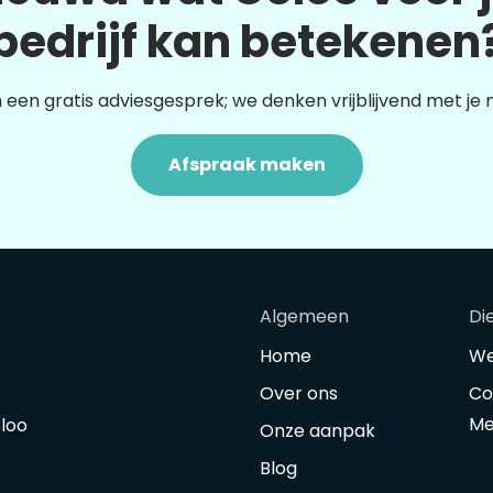
bedrijf kan betekenen
 een gratis adviesgesprek; we denken vrijblijvend met je
Afspraak maken
Algemeen
Di
Home
We
Over ons
Co
Me
oloo
Onze aanpak
Blog