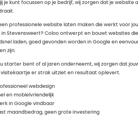
jij je kunt focussen op je bedrijf, wij zorgen dat je website al
raait.
 een professionele website laten maken die werkt voor jo
f in Stevensweert? Coloo ontwerpt en bouwt websites di
dsnel laden, goed gevonden worden in Google en eenvoud
n zijn.
nu starter bent of al jaren onderneemt, wij zorgen dat jou
 visitekaartje er strak uitziet en resultaat oplevert.
ofessioneel webdesign
el en mobielvriendelijk
erk in Google vindbaar
st maandbedrag, geen grote investering