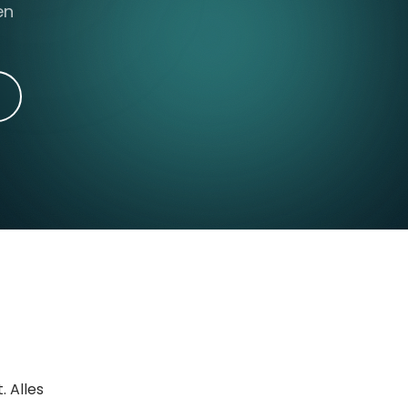
en
. Alles