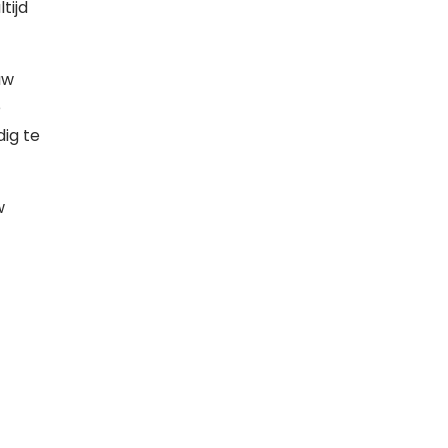
tijd
uw
e
ig te
w