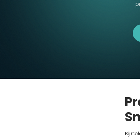
p
Pr
Sn
Bij Co