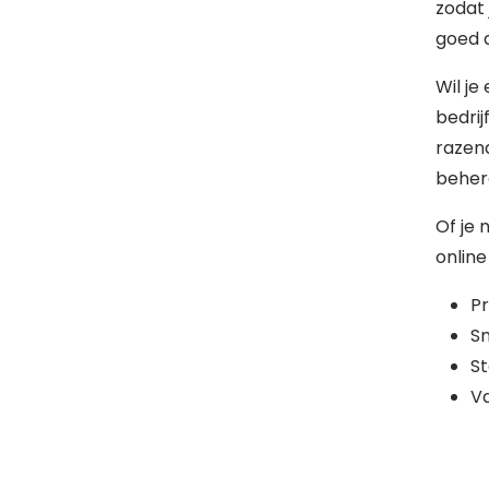
zodat 
goed d
Wil je
bedrij
razen
behere
Of je 
online
Pr
Sn
St
Va