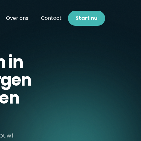
Over ons
Contact
Start nu
 in
rgen
den
bouwt