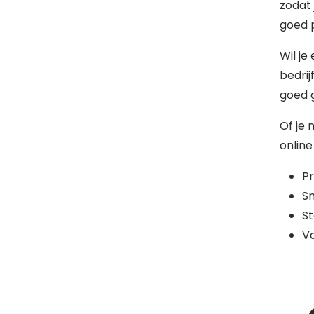
zodat 
goed 
Wil je
bedrij
goed 
Of je 
online
Pr
Sn
St
Va