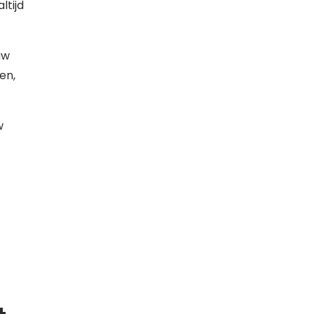
ltijd
uw
en,
.
w