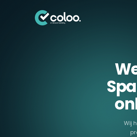
Skip naar content
We
Spa
on
Wij 
pr