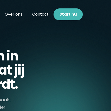
Over ons
Contact
Start nu
 in
 jij
dt.
maakt
der