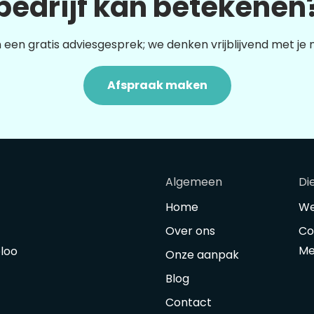
bedrijf kan betekenen
 een gratis adviesgesprek; we denken vrijblijvend met je
Afspraak maken
Algemeen
Di
Home
We
Over ons
Co
Me
oloo
Onze aanpak
Blog
Contact