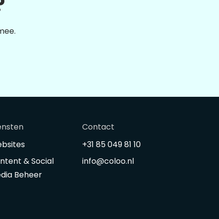
?
 mee.
ensten
Contact
bsites
+31 85 049 81 10
ntent & Social
info@coloo.nl
dia Beheer