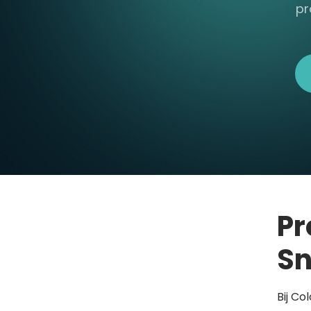
pr
Pr
Sn
Bij Co