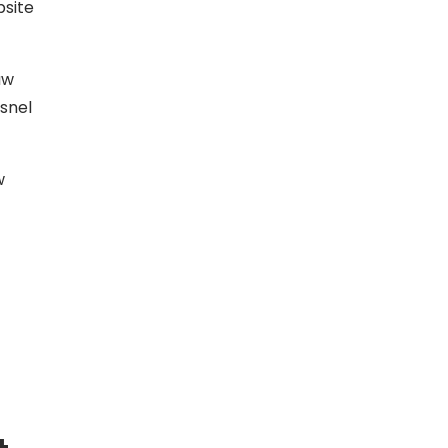
bsite
uw
 snel
w