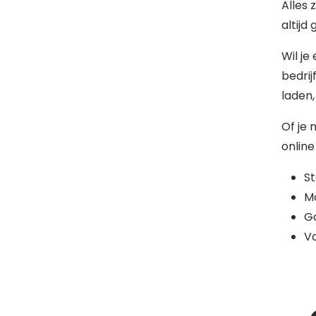
Alles 
altijd
Wil je
bedrij
laden,
Of je 
online
S
Mo
G
Va