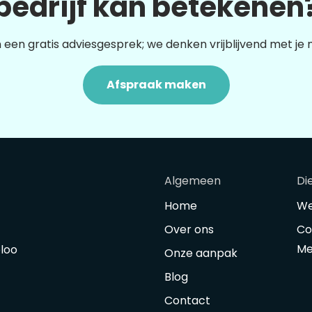
bedrijf kan betekenen
 een gratis adviesgesprek; we denken vrijblijvend met je
Afspraak maken
Algemeen
Di
Home
We
Over ons
Co
Me
oloo
Onze aanpak
Blog
Contact