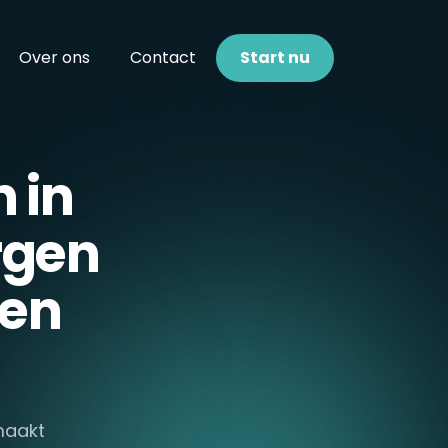
Over ons
Contact
Start nu
 in
rgen
den
 maakt