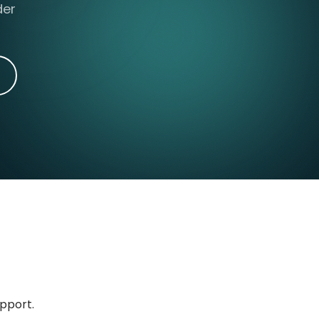
der
upport.