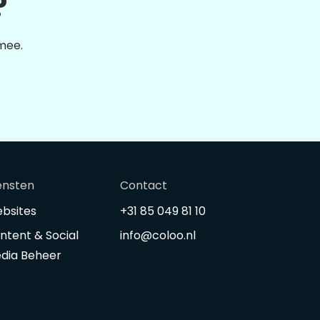
?
 mee.
ensten
Contact
bsites
+31 85 049 81 10
ntent & Social
info@coloo.nl
dia Beheer