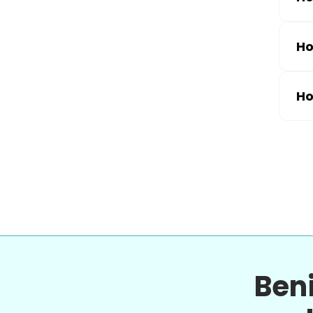
Ho
Ho
Ben