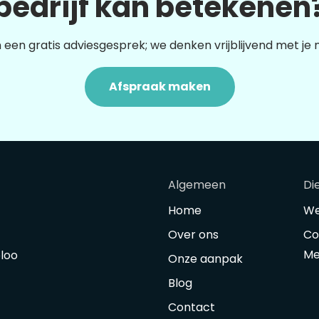
bedrijf kan betekenen
 een gratis adviesgesprek; we denken vrijblijvend met je
Afspraak maken
Algemeen
Di
Home
We
Over ons
Co
Me
oloo
Onze aanpak
Blog
Contact