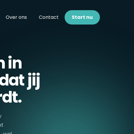
Over ons
Contact
Start nu
 in
at jij
dt.
w
et
, wel