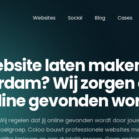
Websites
Social
Blog
Cases
bsite laten maken
dam? Wij zorgen d
line gevonden wor
Wij regelen dat jij online gevonden wordt door jou
oelgroep. Coloo bouwt professionele websites m
elijke tarieven en een duidelijk proces. Geen gedoe