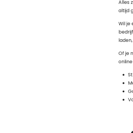
Alles 
altijd
Wil je
bedrij
laden,
Of je 
online
S
Mo
G
Va