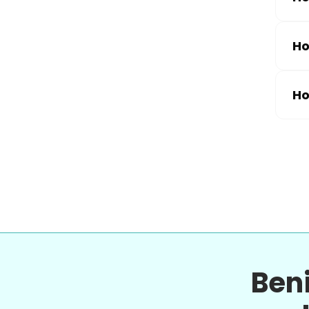
Ho
Ho
Ben