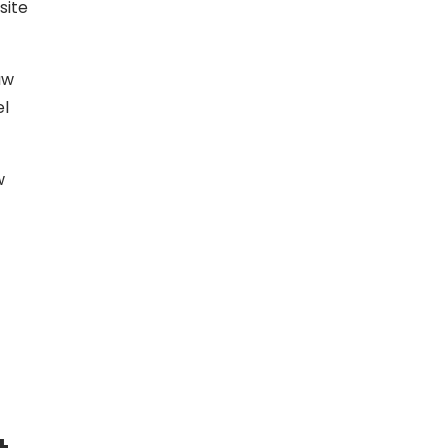
site
uw
el
w