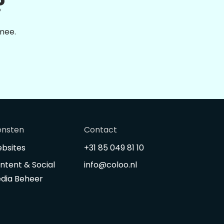
?
 mee.
ensten
Contact
bsites
+31 85 049 81 10
ntent & Social
info@coloo.nl
dia Beheer