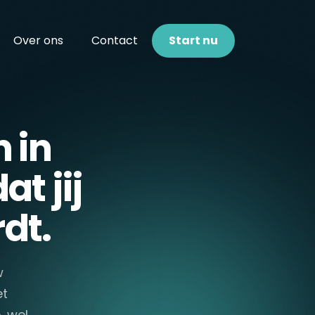
Over ons
Contact
Start nu
 in
t jij
dt.
w
et
, wel