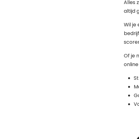
Alles 
altijd
Wil je
bedrij
scoren
Of je 
online
S
Mo
G
Va