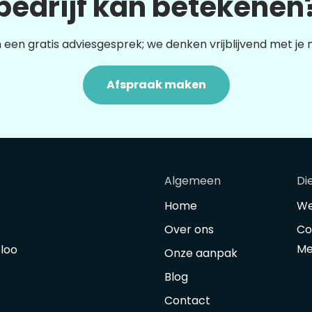
bedrijf kan betekenen
 een gratis adviesgesprek; we denken vrijblijvend met je
Afspraak maken
Algemeen
Di
Home
We
Over ons
Co
Me
oloo
Onze aanpak
Blog
Contact