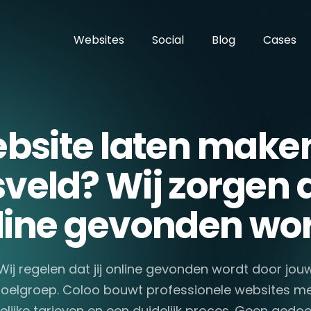
Websites
Social
Blog
Cases
bsite laten maken
veld? Wij zorgen da
line gevonden wor
Wij regelen dat jij online gevonden wordt door jou
oelgroep. Coloo bouwt professionele websites m
elijke tarieven en een duidelijk proces. Geen gedoe