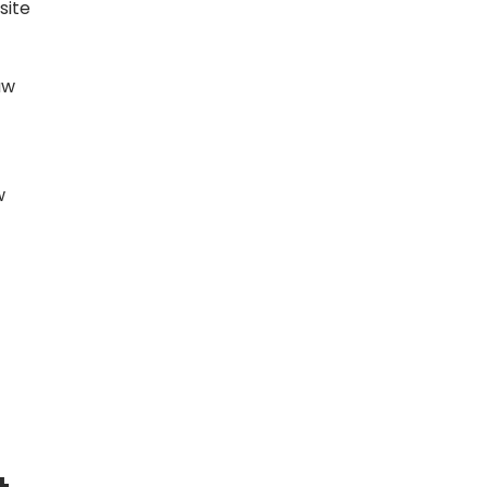
site
uw
w