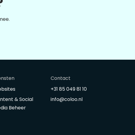
?
 mee.
ensten
Contact
bsites
+31 85 049 81 10
ntent & Social
info@coloo.nl
dia Beheer