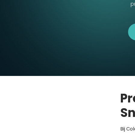
p
Pr
Sn
Bij Co