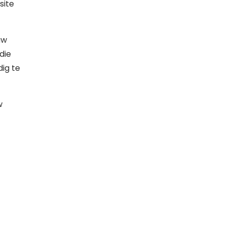
site
uw
die
ig te
w