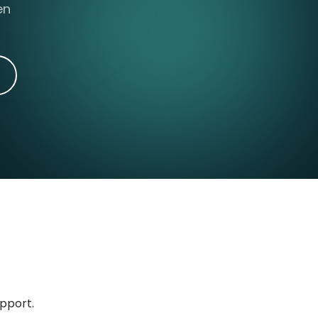
en
upport.