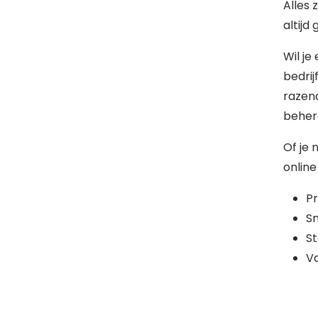
Alles 
altijd
Wil je
bedrij
razen
behere
Of je 
online
Pr
Sn
St
Va