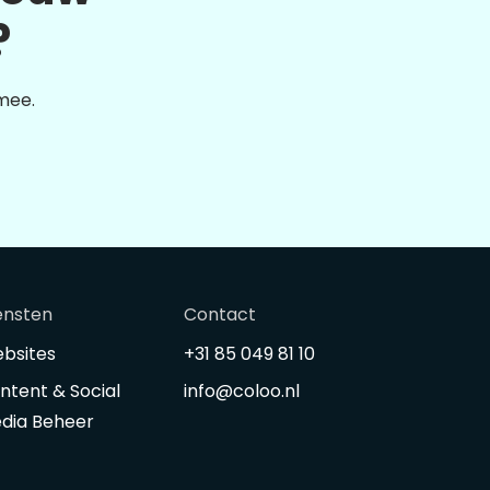
?
 mee.
ensten
Contact
bsites
+31 85 049 81 10
ntent & Social
info@coloo.nl
dia Beheer