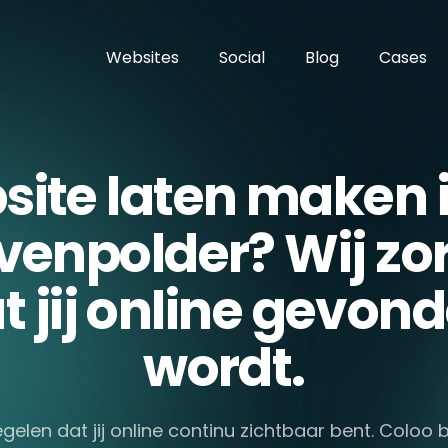
Websites
Social
Blog
Cases
ite laten maken i
venpolder? Wij zo
t jij online gevon
wordt.
egelen dat jij online continu zichtbaar bent. Coloo