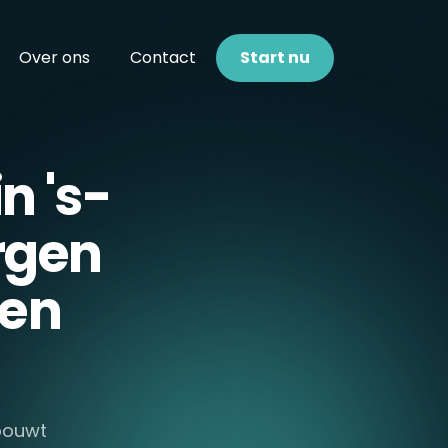
Over ons
Contact
Start nu
n 's-
rgen
den
 bouwt