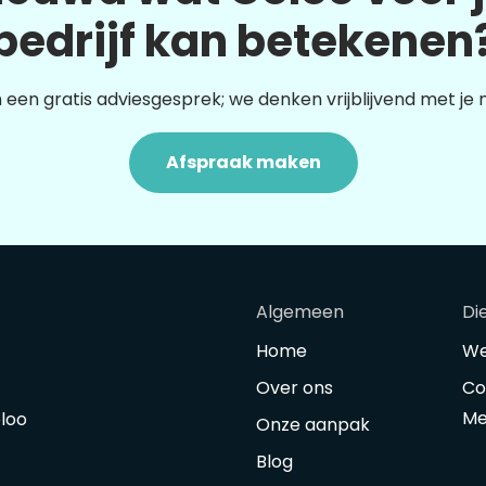
bedrijf kan betekenen
 een gratis adviesgesprek; we denken vrijblijvend met je
Afspraak maken
Algemeen
Di
Home
We
Over ons
Co
Me
oloo
Onze aanpak
Blog