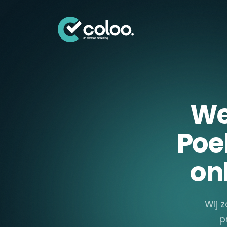
Skip naar content
We
Poel
on
Wij z
p