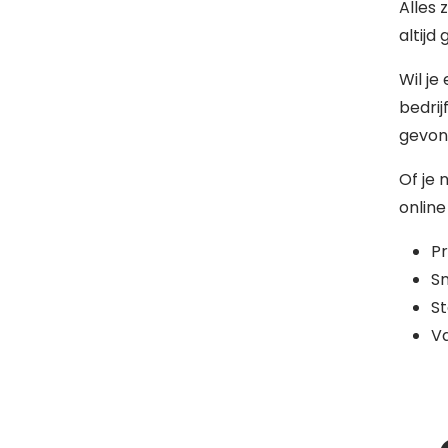
Alles 
altijd
Wil je
bedrij
gevon
Of je 
online
Pr
Sn
St
Va