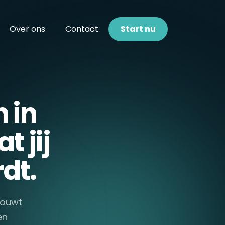
Over ons
Contact
Start nu
 in
t jij
dt.
 bouwt
en