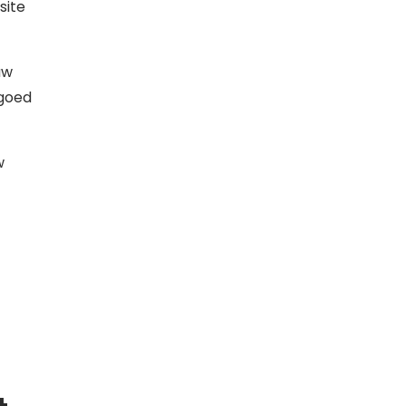
site
uw
 goed
w