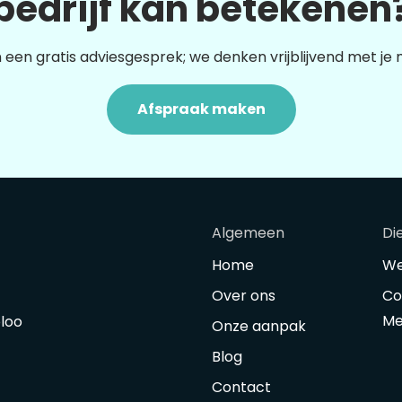
bedrijf kan betekenen
 een gratis adviesgesprek; we denken vrijblijvend met je
Afspraak maken
Algemeen
Di
Home
We
Over ons
Co
Me
oloo
Onze aanpak
Blog
Contact