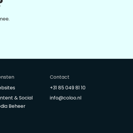
?
 mee.
ensten
Contact
bsites
+31 85 049 81 10
ntent & Social
info@coloo.nl
dia Beheer