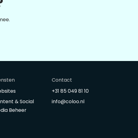
?
 mee.
ensten
Contact
bsites
+31 85 049 81 10
ntent & Social
info@coloo.nl
dia Beheer