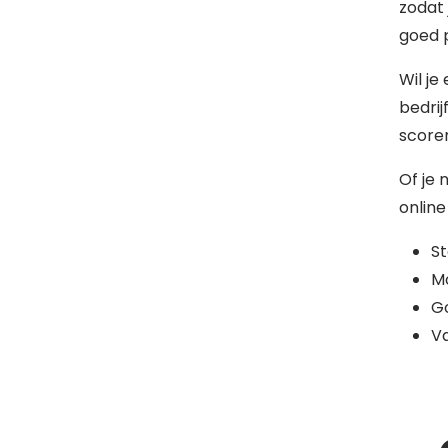
zodat 
goed 
Wil je
bedrij
scoren
Of je 
online
S
Mo
G
Va