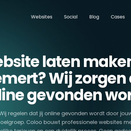
Websites
Social
Blog
Cases
bsite laten maken
ert? Wij zorgen d
line gevonden wor
Wij regelen dat jij online gevonden wordt door jou
oelgroep. Coloo bouwt professionele websites m
elijke tarieven en een duidelijk proces. Geen gedoe