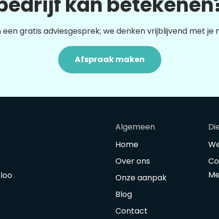
bedrijf kan betekenen
 een gratis adviesgesprek; we denken vrijblijvend met je
Afspraak maken
Algemeen
Di
Home
We
Over ons
Co
Me
oloo
Onze aanpak
Blog
Contact