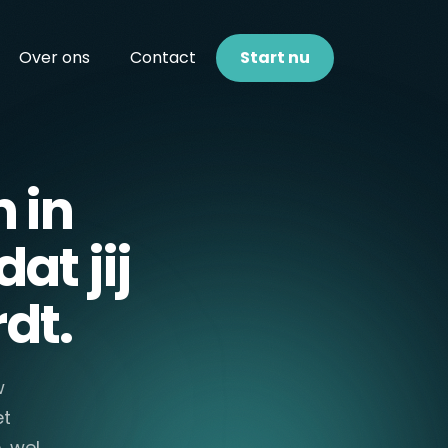
Over ons
Contact
Start nu
 in
at jij
dt.
w
et
, wel