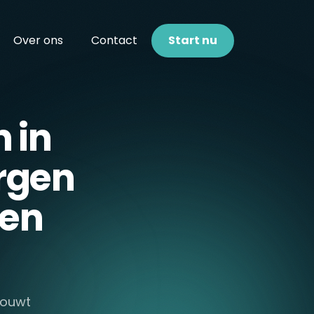
Over ons
Contact
Start nu
 in
orgen
den
 bouwt