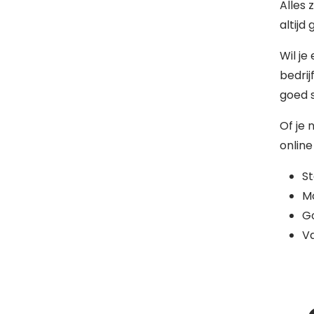
Alles 
altijd
Wil je
bedrij
goed s
Of je 
online
S
Mo
G
Va