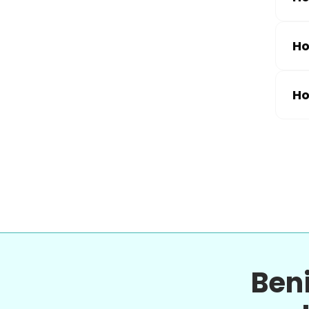
Ho
Ho
Ben