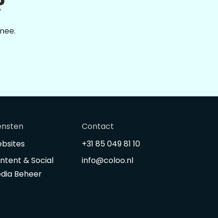
?
 mee.
ensten
Contact
bsites
+31 85 049 81 10
ntent & Social
info@coloo.nl
dia Beheer