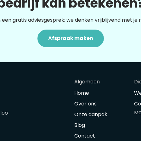
bedrijf kan betekenen
 een gratis adviesgesprek; we denken vrijblijvend met je
Afspraak maken
Algemeen
Di
Home
We
Over ons
Co
Me
oloo
Onze aanpak
Blog
Contact