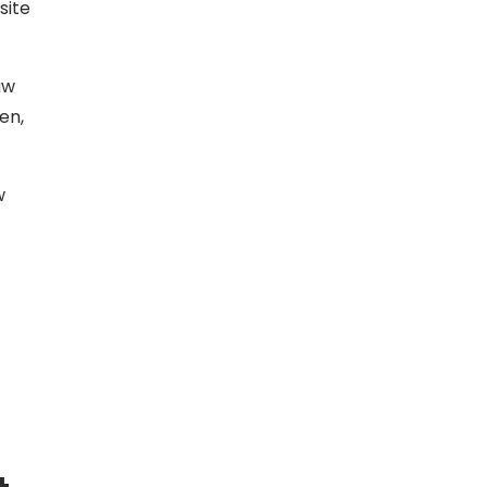
site
uw
en,
w