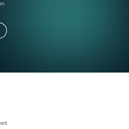
en
ort.