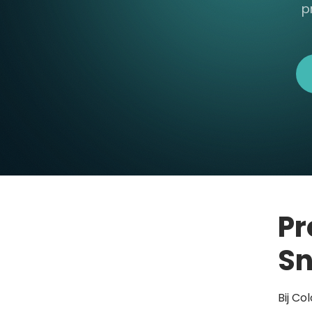
p
Pr
Sn
Bij Co