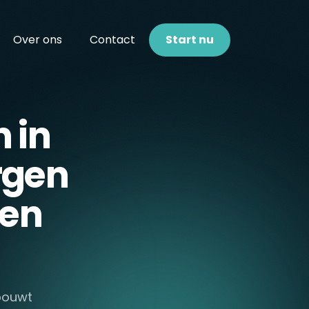
Over ons
Contact
Start nu
 in
rgen
den
 bouwt