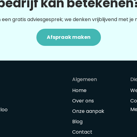
bedrijf kan betekenen
 een gratis adviesgesprek; we denken vrijblijvend met je
Afspraak maken
Algemeen
Di
Home
We
Over ons
Co
Me
oloo
Onze aanpak
Blog
Contact