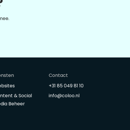
?
 mee.
ensten
Contact
bsites
+31 85 049 81 10
ntent & Social
info@coloo.nl
dia Beheer