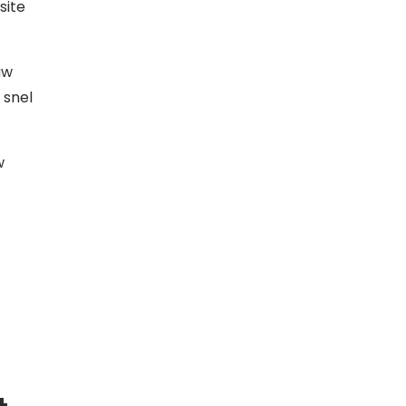
site
uw
 snel
w