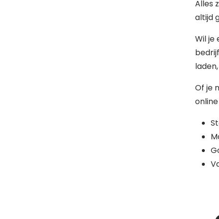
Alles 
altijd
Wil je
bedrij
laden,
Of je 
online
S
Mo
G
Va