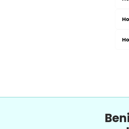
Ho
Ho
Ben