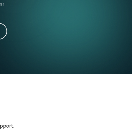
en
upport.