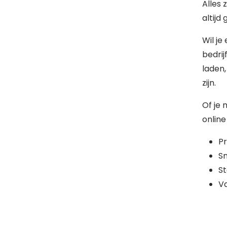
Alles 
altijd
Wil je
bedrij
laden
zijn.
Of je 
online
Pr
Sn
St
Va