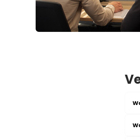
Ve
Wa
Wa