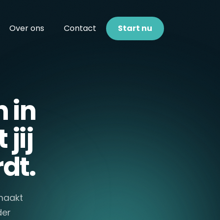
Over ons
Contact
Start nu
 in
jij
dt.
 maakt
der