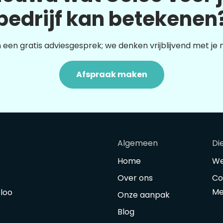
bedrijf kan betekenen
 een gratis adviesgesprek; we denken vrijblijvend met je
Afspraak maken
Algemeen
Di
Home
We
Over ons
Co
Me
oloo
Onze aanpak
Blog