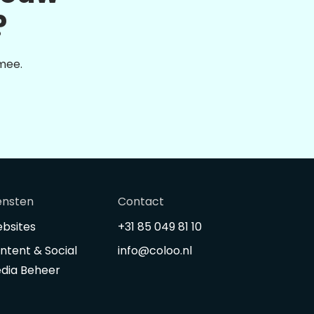
?
 mee.
ensten
Contact
bsites
+31 85 049 81 10
ntent & Social
info@coloo.nl
dia Beheer