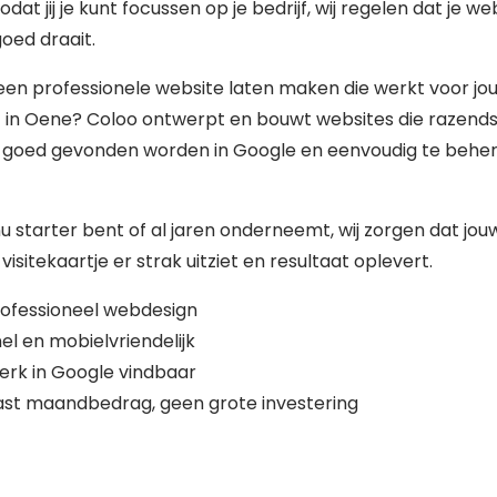
zodat jij je kunt focussen op je bedrijf, wij regelen dat je we
 goed draait.
 een professionele website laten maken die werkt voor jo
f in Oene? Coloo ontwerpt en bouwt websites die razend
, goed gevonden worden in Google en eenvoudig te behe
nu starter bent of al jaren onderneemt, wij zorgen dat jou
 visitekaartje er strak uitziet en resultaat oplevert.
ofessioneel webdesign
el en mobielvriendelijk
erk in Google vindbaar
st maandbedrag, geen grote investering