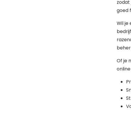
zodat 
goed f
Wil je
bedrij
razen
behere
Of je 
online
Pr
Sn
St
Va