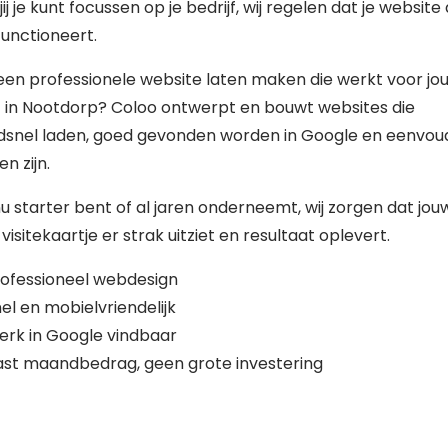
jij je kunt focussen op je bedrijf, wij regelen dat je website a
unctioneert.
 een professionele website laten maken die werkt voor jo
f in Nootdorp? Coloo ontwerpt en bouwt websites die
dsnel laden, goed gevonden worden in Google en eenvoud
n zijn.
nu starter bent of al jaren onderneemt, wij zorgen dat jou
 visitekaartje er strak uitziet en resultaat oplevert.
ofessioneel webdesign
el en mobielvriendelijk
erk in Google vindbaar
st maandbedrag, geen grote investering