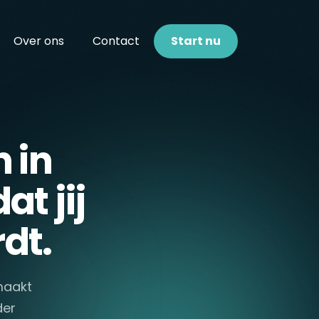
Over ons
Contact
Start nu
 in
t jij
dt.
 maakt
der