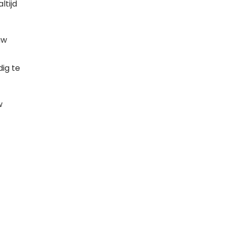
ltijd
uw
ig te
w