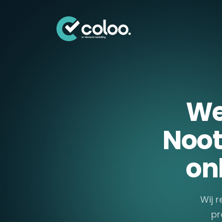
Skip naar content
We
Noot
on
Wij r
pr