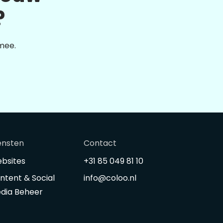
?
 mee.
ensten
Contact
bsites
+31 85 049 81 10
ntent & Social
info@coloo.nl
dia Beheer