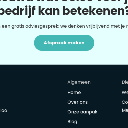
bedrijf kan betekenen
 een gratis adviesgesprek; we denken vrijblijvend met je
Afspraak maken
Algemeen
Di
Home
We
Over ons
Co
Me
oloo
Onze aanpak
Blog