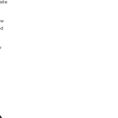
site
uw
ed
w