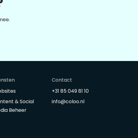
?
 mee.
ensten
Contact
bsites
+31 85 049 81 10
ntent & Social
info@coloo.nl
dia Beheer