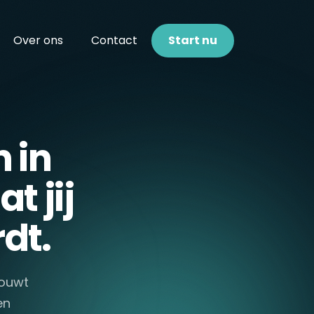
Over ons
Contact
Start nu
 in
t jij
dt.
bouwt
en