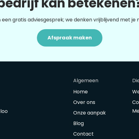
bedrijf kan betekenen
 een gratis adviesgesprek; we denken vrijblijvend met je
Afspraak maken
Algemeen
Di
Home
We
Over ons
Co
Me
oloo
Onze aanpak
Blog
Contact