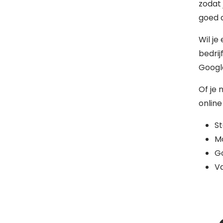
zodat 
goed d
Wil je
bedrij
Google
Of je 
online
S
Mo
G
Va