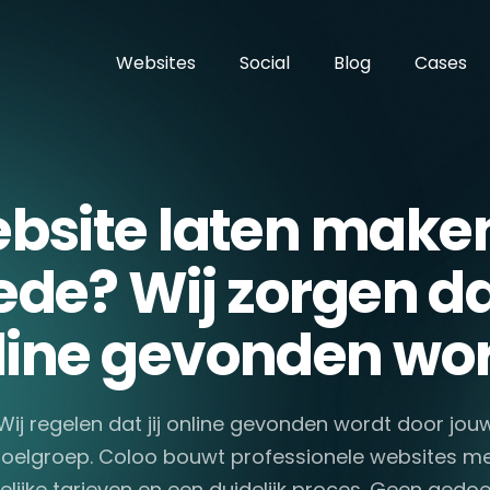
Websites
Social
Blog
Cases
bsite laten maken
de? Wij zorgen dat
line gevonden wor
Wij regelen dat jij online gevonden wordt door jou
oelgroep. Coloo bouwt professionele websites m
elijke tarieven en een duidelijk proces. Geen gedoe