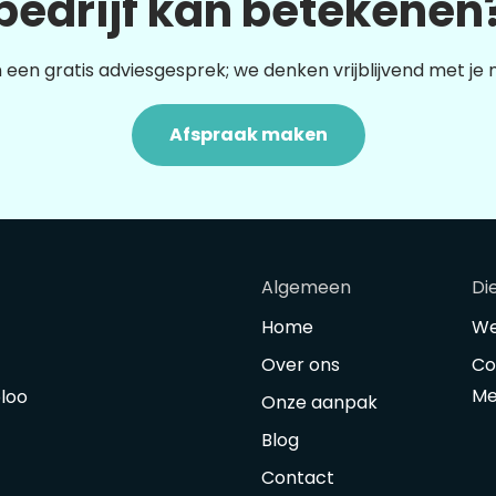
bedrijf kan betekenen
 een gratis adviesgesprek; we denken vrijblijvend met je
Afspraak maken
Algemeen
Di
Home
We
Over ons
Co
Me
oloo
Onze aanpak
Blog
Contact