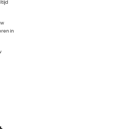
tijd
uw
oren in
w