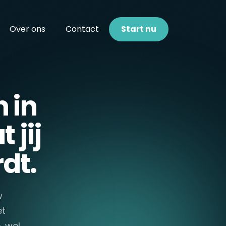
Over ons
Contact
Start nu
 in
 jij
dt.
w
et
, wel