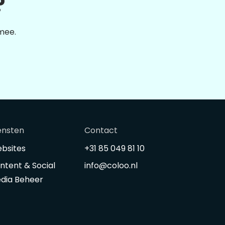
?
 mee.
ensten
Contact
bsites
+31 85 049 81 10
ntent & Social
info@coloo.nl
dia Beheer