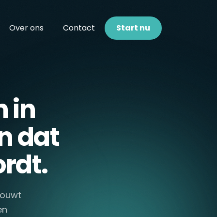
Over ons
Contact
Start nu
 in
n dat
rdt.
 bouwt
en