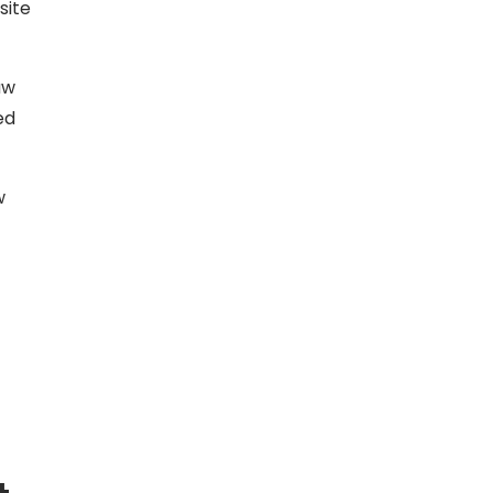
site
uw
ed
w