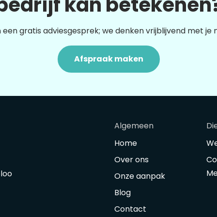
bedrijf kan betekenen
 een gratis adviesgesprek; we denken vrijblijvend met je
Afspraak maken
Algemeen
Di
Home
We
Over ons
Co
Me
oloo
Onze aanpak
Blog
Contact