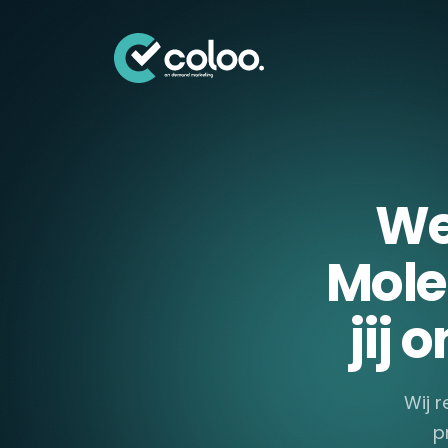
Skip naar content
We
Mole
jij
Wij r
p