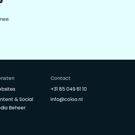
?
 mee.
ensten
Contact
bsites
+31 85 049 81 10
ntent & Social
info@coloo.nl
dia Beheer