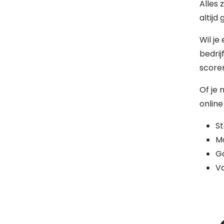
Alles 
altijd
Wil je
bedrij
scoren
Of je 
online
S
Mo
G
Va