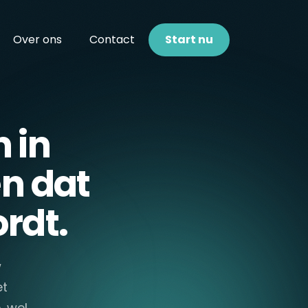
Over ons
Contact
Start nu
 in
n dat
rdt.
w
et
, wel