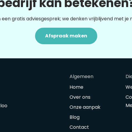
bedrijf kan betekenen
 een gratis adviesgesprek; we denken vrijblijvend met je
Afspraak maken
Algemeen
Di
Home
We
Over ons
Co
Me
oloo
Onze aanpak
Blog
Contact