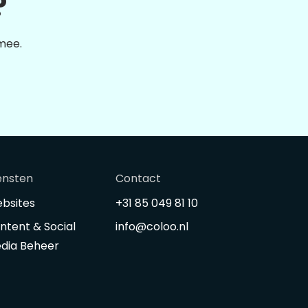
?
 mee.
ensten
Contact
bsites
+31 85 049 81 10
ntent & Social
info@coloo.nl
dia Beheer