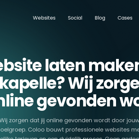
Websites
Social
Blog
Cases
bsite laten maken
kapelle? Wij zorge
 online gevonden wo
Wij zorgen dat jij online gevonden wordt door jou
oelgroep. Coloo bouwt professionele websites m
elijke tarieven en een duidelijk proces. Geen gedoe