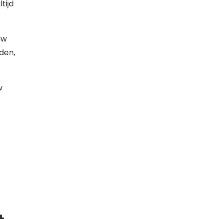
tijd
uw
den,
.
w