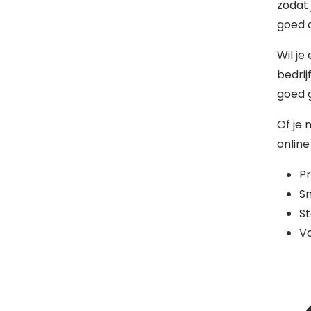
zodat 
goed d
Wil je
bedrij
goed 
Of je 
online
Pr
Sn
St
Va