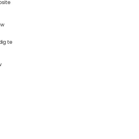
bsite
uw
ig te
w