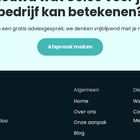
bedrijf kan betekenen
 een gratis adviesgesprek; we denken vrijblijvend met je
Afspraak maken
Algemeen
Di
Home
We
Over ons
Co
Me
oloo
Onze aanpak
Blog