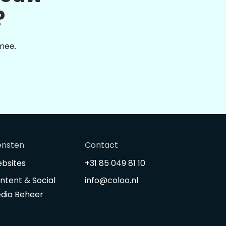
?
 mee.
ensten
Contact
bsites
+31 85 049 81 10
ntent & Social
info@coloo.nl
dia Beheer