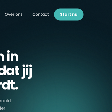
Over ons
Contact
Start nu
 in
at jij
dt.
 maakt
der