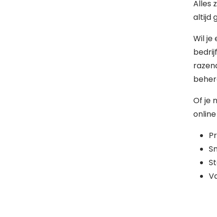
Alles 
altijd
Wil je
bedrij
razen
behere
Of je 
online
Pr
Sn
St
Va