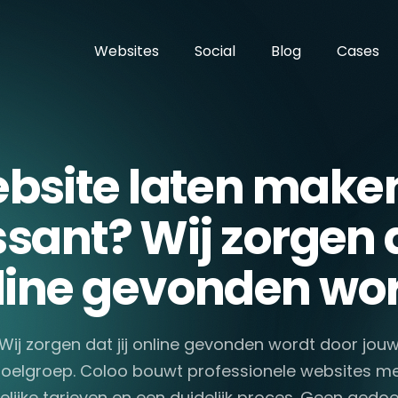
Websites
Social
Blog
Cases
bsite laten maken
sant? Wij zorgen d
line gevonden wor
Wij zorgen dat jij online gevonden wordt door jou
oelgroep. Coloo bouwt professionele websites m
elijke tarieven en een duidelijk proces. Geen gedoe