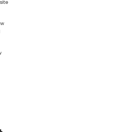
site
uw
l
w