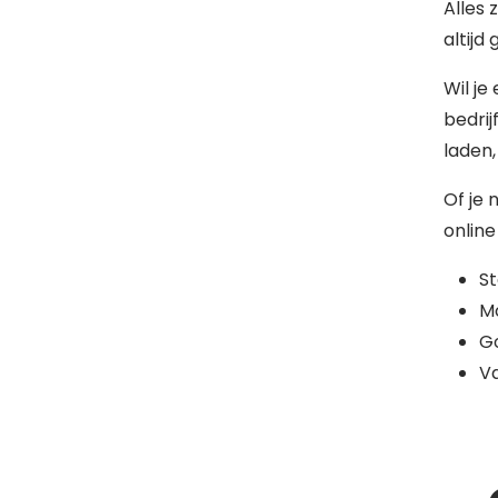
Alles 
altijd
Wil je
bedrij
laden,
Of je 
online
S
Mo
G
Va