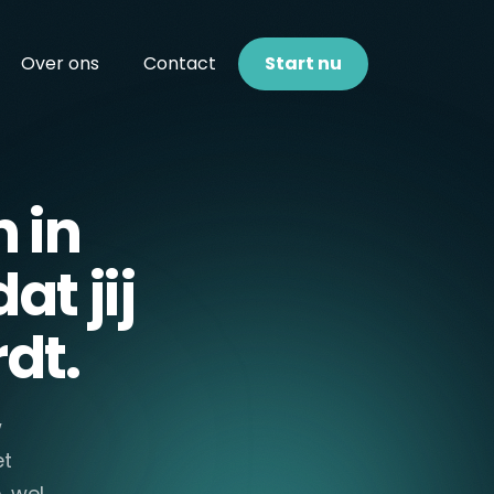
Over ons
Contact
Start nu
 in
at jij
dt.
w
et
, wel