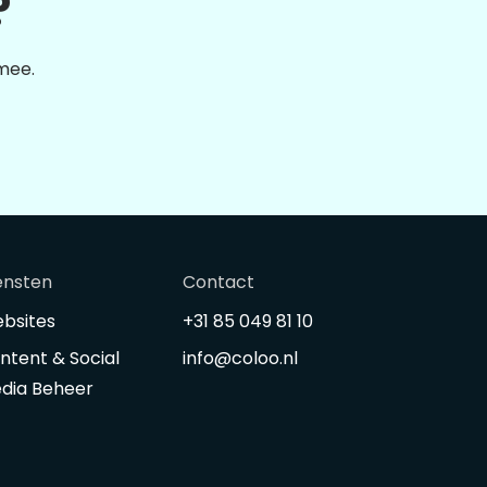
?
 mee.
ensten
Contact
bsites
+31 85 049 81 10
ntent & Social
info@coloo.nl
dia Beheer