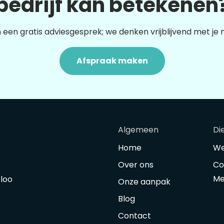
bedrijf kan betekenen
 een gratis adviesgesprek; we denken vrijblijvend met je
Afspraak maken
Algemeen
Di
Home
We
Over ons
Co
Me
oloo
Onze aanpak
Blog
Contact