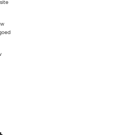
site
uw
 goed
w