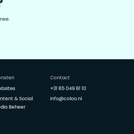
?
 mee.
ensten
Contact
bsites
+31 85 049 81 10
ntent & Social
info@coloo.nl
dia Beheer