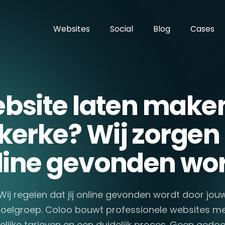
Websites
Social
Blog
Cases
bsite laten maken
kerke? Wij zorgen d
line gevonden wor
Wij regelen dat jij online gevonden wordt door jou
oelgroep. Coloo bouwt professionele websites m
elijke tarieven en een duidelijk proces. Geen gedoe