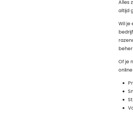
Alles 
altijd
Wil je
bedri
razen
behere
Of je 
online
Pr
Sn
St
Va