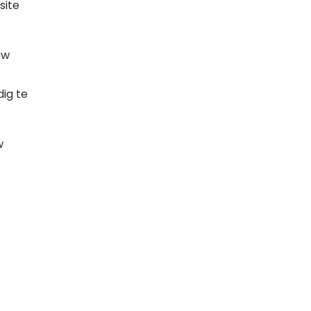
site
uw
ig te
w