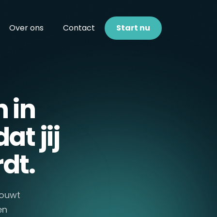
Over ons
Contact
Start nu
 in
t jij
dt.
bouwt
en