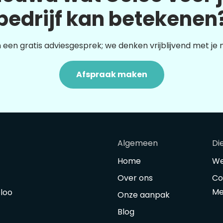
bedrijf kan betekenen
 een gratis adviesgesprek; we denken vrijblijvend met je
Afspraak maken
Algemeen
Di
Home
We
Over ons
Co
Me
oloo
Onze aanpak
Blog