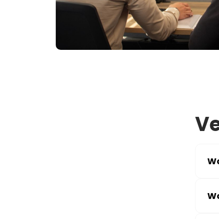
Ve
Wa
Wa