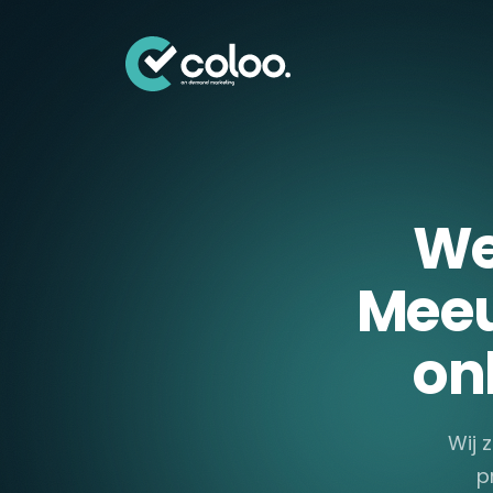
Skip naar content
We
Meeu
on
Wij 
p