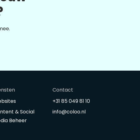
?
 mee.
ensten
Contact
bsites
+31 85 049 81 10
ntent & Social
info@coloo.nl
dia Beheer