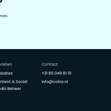
?
 mee.
ensten
Contact
bsites
+31 85 049 81 10
ntent & Social
info@coloo.nl
dia Beheer