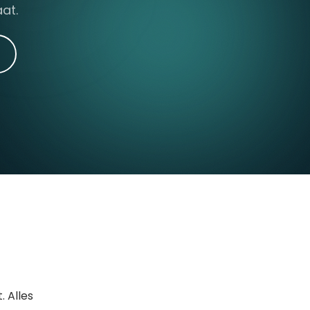
at.
. Alles