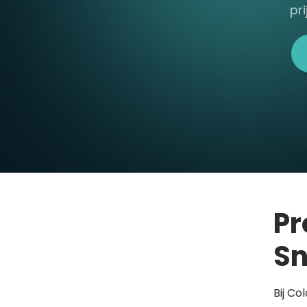
pr
Pr
Sn
Bij Co