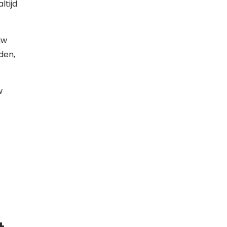
ltijd
uw
den,
w