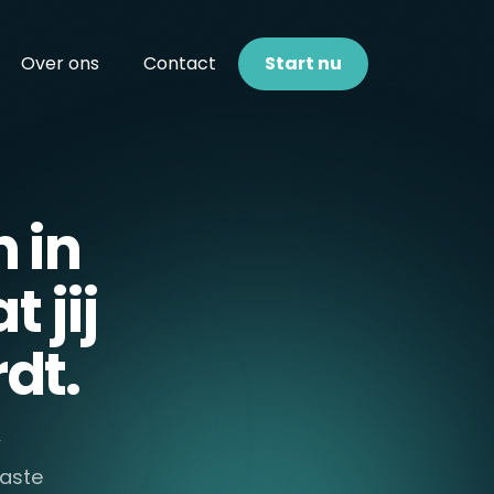
Over ons
Contact
Start nu
 in
 jij
dt.
w
vaste