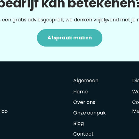
bedrijf kan betekenen
 een gratis adviesgesprek; we denken vrijblijvend met je
Afspraak maken
Algemeen
Di
Home
We
Over ons
Co
Me
oloo
Onze aanpak
Blog
Contact