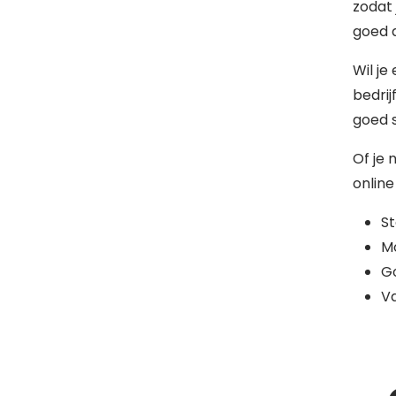
zodat 
goed d
Wil je
bedrij
goed s
Of je 
online
S
Mo
G
Va