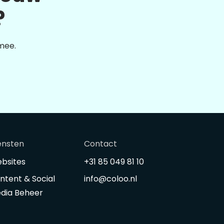
?
 mee.
ensten
Contact
bsites
+31 85 049 81 10
ntent & Social
info@coloo.nl
dia Beheer