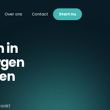
Over ons
Contact
Start nu
 in
rgen
den
maakt