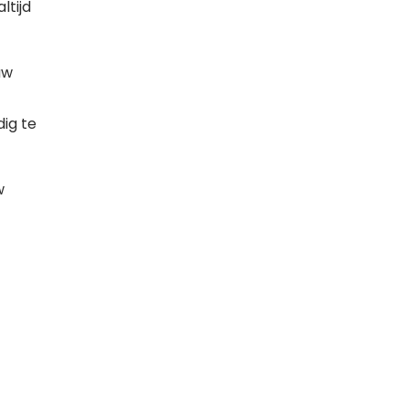
ltijd
uw
ig te
w