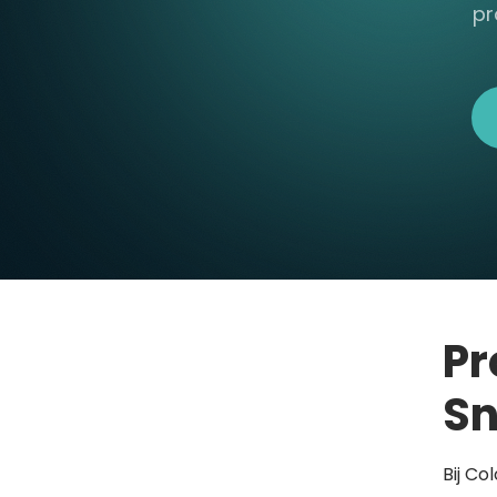
pr
Pr
Sn
Bij Co