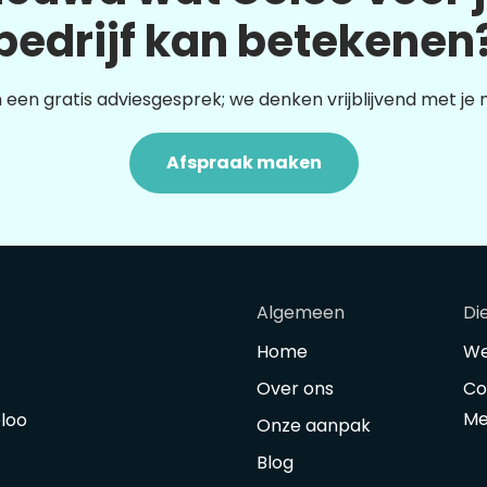
bedrijf kan betekenen
 een gratis adviesgesprek; we denken vrijblijvend met je
Afspraak maken
Algemeen
Di
Home
We
Over ons
Co
Me
oloo
Onze aanpak
Blog