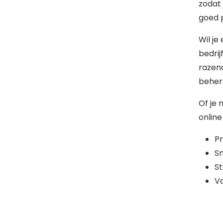
zodat 
goed 
Wil je
bedrij
razen
behere
Of je 
online
Pr
Sn
St
Va