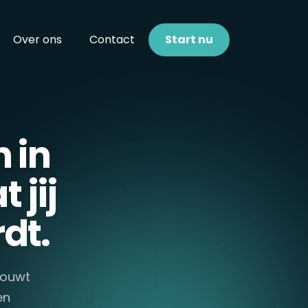
Over ons
Contact
Start nu
 in
 jij
dt.
 bouwt
en