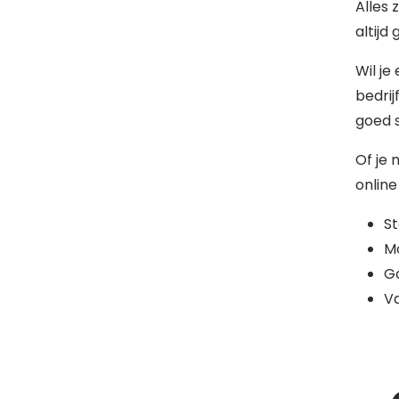
Alles 
altijd
Wil je
bedrij
goed s
Of je 
online
S
Mo
G
Va