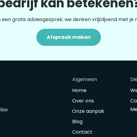
bedrijf kan betekenen
 een gratis adviesgesprek; we denken vrijblijvend met je
Afspraak maken
Algemeen
Di
Home
We
Over ons
Co
Me
oloo
Onze aanpak
Blog
Contact