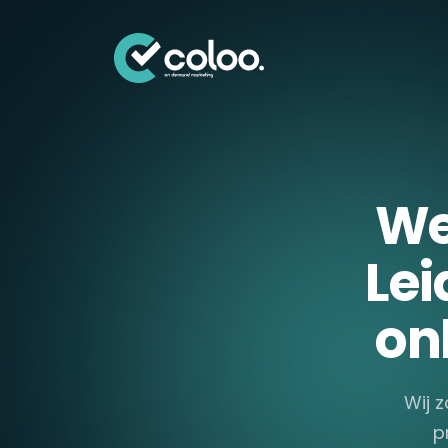
Skip naar content
We
Lei
on
Wij z
p