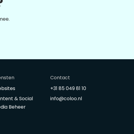
?
 mee.
ensten
Contact
bsites
+31 85 049 81 10
ntent & Social
info@coloo.nl
dia Beheer