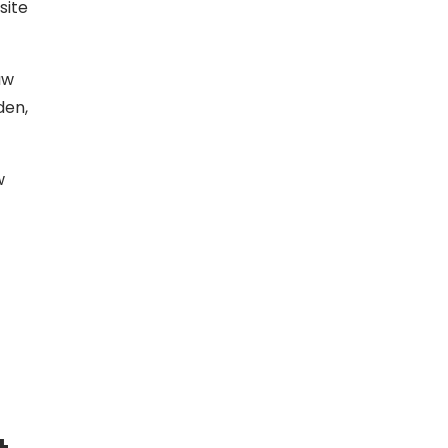
site
uw
den,
w