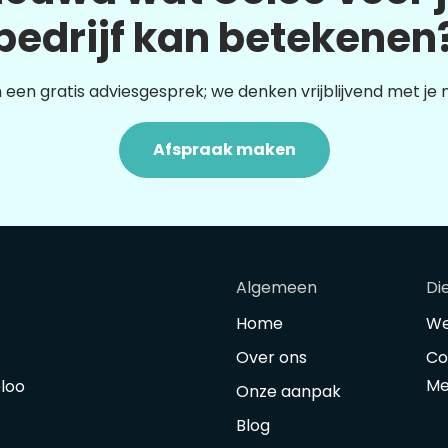
bedrijf kan betekenen
 een gratis adviesgesprek; we denken vrijblijvend met je
Afspraak maken
Algemeen
Di
Home
We
Over ons
Co
Me
oloo
Onze aanpak
Blog