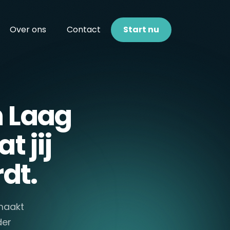
Over ons
Contact
Start nu
n Laag
t jij
dt.
 maakt
der