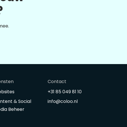
?
 mee.
ensten
Contact
bsites
+31 85 049 81 10
ntent & Social
info@coloo.nl
dia Beheer