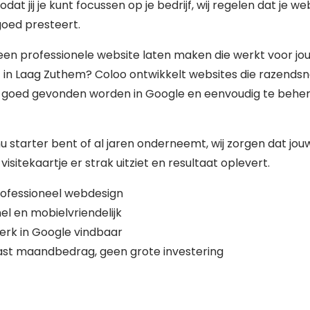
zodat jij je kunt focussen op je bedrijf, wij regelen dat je we
 goed presteert.
 een professionele website laten maken die werkt voor jo
f in Laag Zuthem? Coloo ontwikkelt websites die razendsn
, goed gevonden worden in Google en eenvoudig te behe
nu starter bent of al jaren onderneemt, wij zorgen dat jou
 visitekaartje er strak uitziet en resultaat oplevert.
ofessioneel webdesign
el en mobielvriendelijk
erk in Google vindbaar
st maandbedrag, geen grote investering