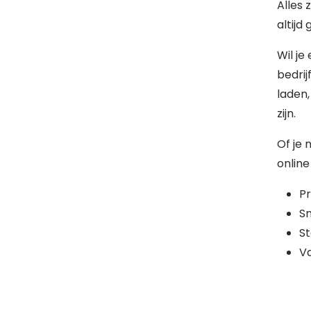
Alles 
altijd
Wil je
bedrij
laden
zijn.
Of je 
online
Pr
Sn
St
Va