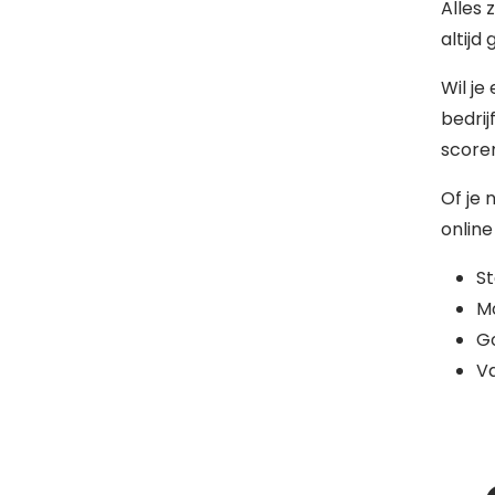
Alles 
altijd
Wil je
bedrij
scoren
Of je 
online
S
Mo
G
Va