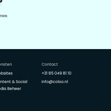
?
 mee.
ensten
Contact
bsites
+31 85 049 81 10
ntent & Social
info@coloo.nl
dia Beheer