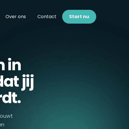
Over ons
Contact
Start nu
 in
t jij
dt.
 bouwt
en