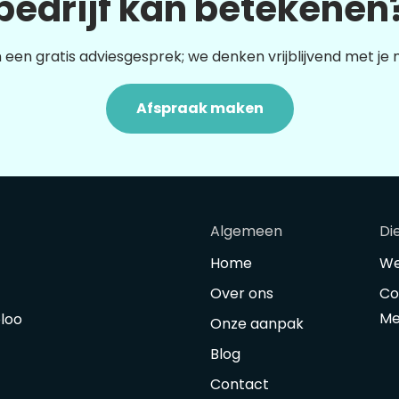
bedrijf kan betekenen
 een gratis adviesgesprek; we denken vrijblijvend met je
Afspraak maken
Algemeen
Di
Home
We
Over ons
Co
Me
oloo
Onze aanpak
Blog
Contact