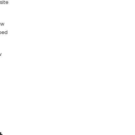
site
uw
goed
w