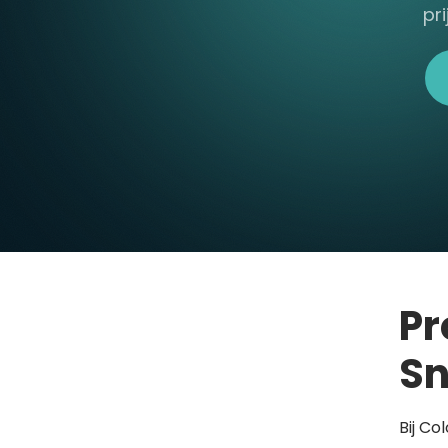
pr
Pr
Sn
Bij Co