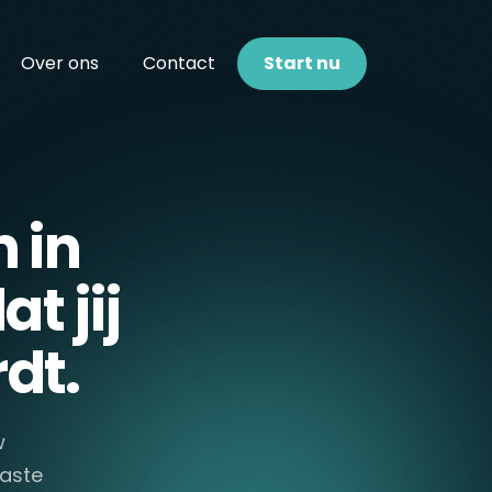
Over ons
Contact
Start nu
 in
t jij
dt.
w
vaste