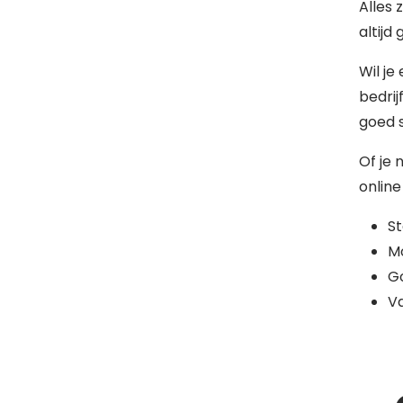
Alles 
altijd
Wil je
bedrij
goed s
Of je 
online
S
Mo
G
Va