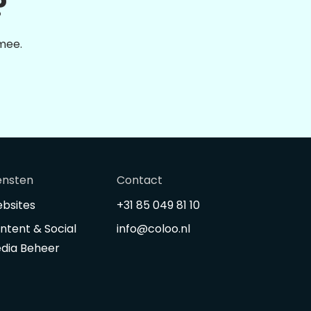
?
 mee.
ensten
Contact
bsites
+31 85 049 81 10
ntent & Social
info@coloo.nl
dia Beheer