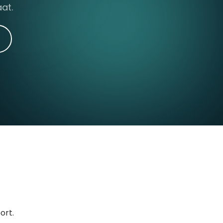
at.
ort.