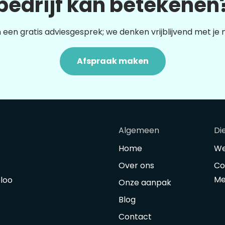
bedrijf kan betekenen
 een gratis adviesgesprek; we denken vrijblijvend met je
Afspraak maken
Algemeen
Di
Home
We
Over ons
Co
Me
oloo
Onze aanpak
Blog
Contact