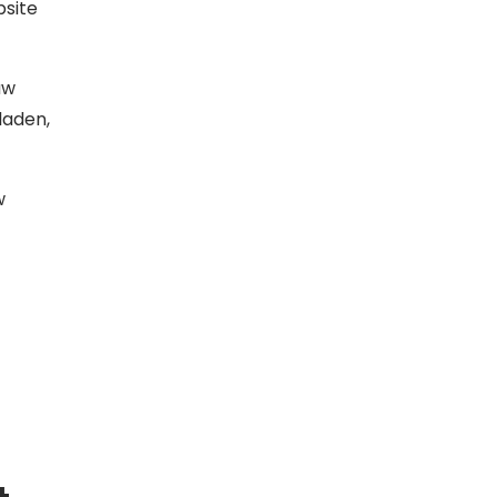
bsite
uw
laden,
w