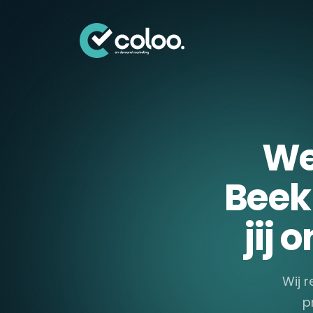
Skip naar content
We
Beek
jij
Wij r
p