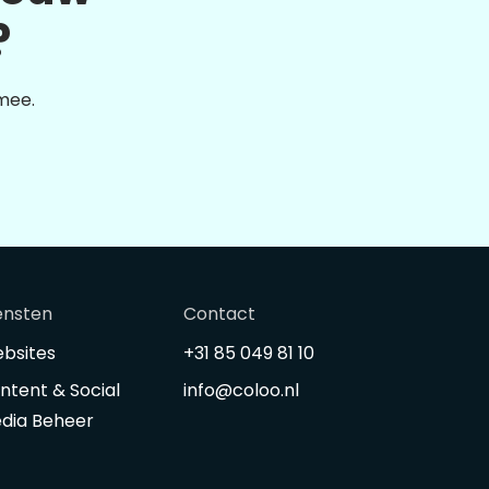
?
 mee.
ensten
Contact
bsites
+31 85 049 81 10
ntent & Social
info@coloo.nl
dia Beheer