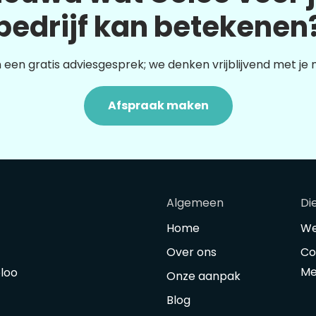
bedrijf kan betekenen
 een gratis adviesgesprek; we denken vrijblijvend met je
Afspraak maken
Algemeen
Di
Home
We
Over ons
Co
Me
oloo
Onze aanpak
Blog