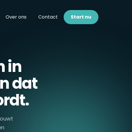
Over ons
Contact
Start nu
 in
n dat
rdt.
 bouwt
en