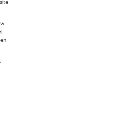
site
uw
l
ren
w