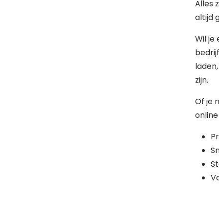
Alles 
altijd
Wil je
bedrij
laden
zijn.
Of je 
online
Pr
Sn
St
Va