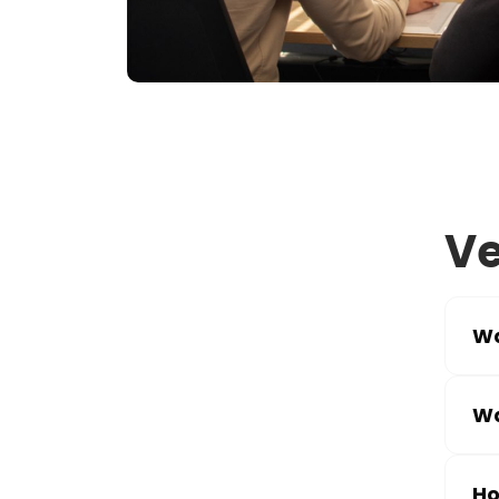
Ve
Wa
Wa
Ho