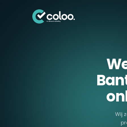
Skip naar content
We
Bant
on
Wij 
pr