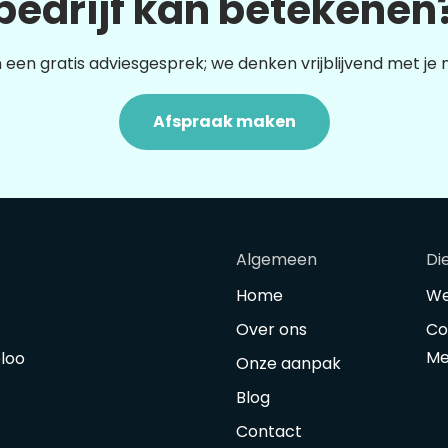
bedrijf kan betekenen
 een gratis adviesgesprek; we denken vrijblijvend met je
Afspraak maken
Algemeen
Di
Home
We
Over ons
Co
Me
oloo
Onze aanpak
Blog
Contact