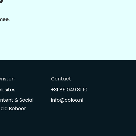
?
 mee.
ensten
Contact
bsites
+31 85 049 81 10
ntent & Social
info@coloo.nl
dia Beheer