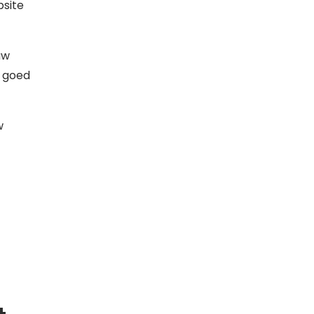
bsite
uw
, goed
w