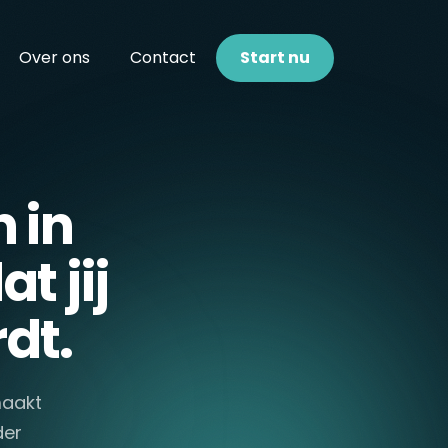
Over ons
Contact
Start nu
 in
t jij
dt.
maakt
der