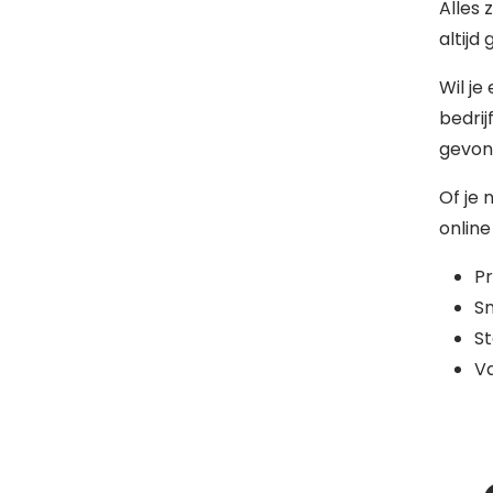
Alles 
altijd
Wil je
bedrij
gevon
Of je 
online
Pr
Sn
St
Va