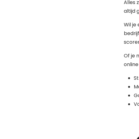
Alles 
altijd
Wil je
bedrij
scoren
Of je 
online
S
Mo
G
Va