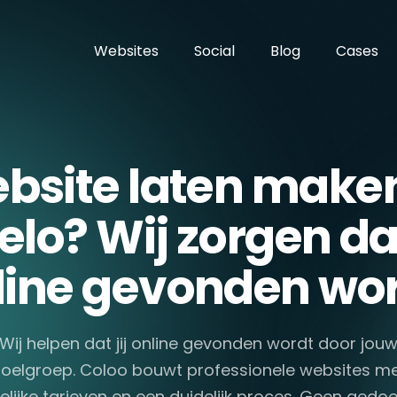
Websites
Social
Blog
Cases
bsite laten maken
lo? Wij zorgen dat
line gevonden wor
Wij helpen dat jij online gevonden wordt door jou
oelgroep. Coloo bouwt professionele websites m
elijke tarieven en een duidelijk proces. Geen gedoe