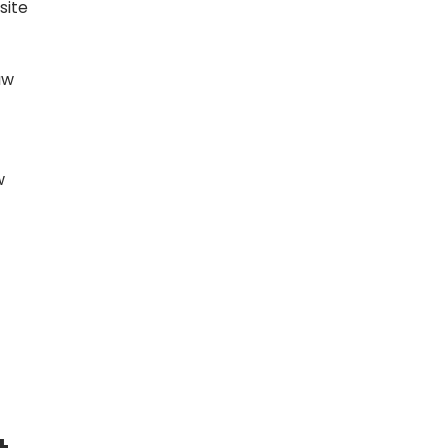
site
uw
w