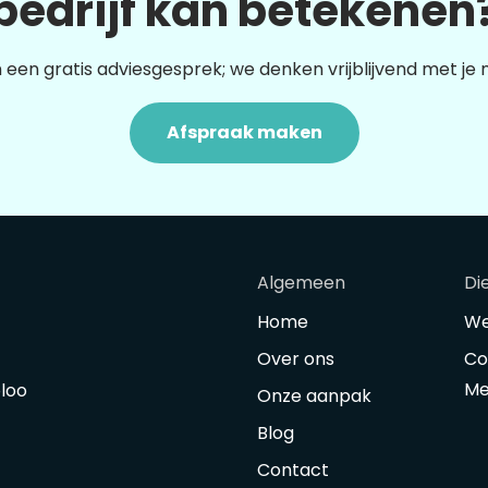
bedrijf kan betekenen
 een gratis adviesgesprek; we denken vrijblijvend met je
Afspraak maken
Algemeen
Di
Home
We
Over ons
Co
Me
oloo
Onze aanpak
Blog
Contact