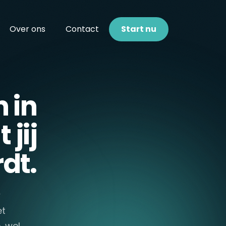
Over ons
Contact
Start nu
 in
 jij
dt.
w
et
, wel