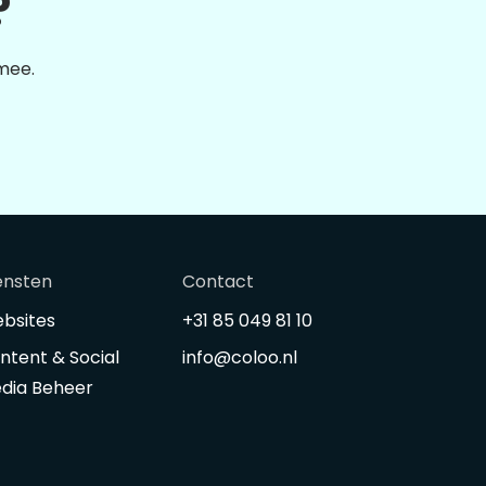
?
 mee.
ensten
Contact
bsites
+31 85 049 81 10
ntent & Social
info@coloo.nl
dia Beheer